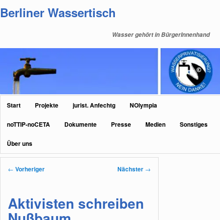
Zum
Berliner Wassertisch
primären
Inhalt
Wasser gehört in BürgerInnenhand
springen
Hauptmenü
Start
Projekte
jurist. Anfechtg
NOlympia
noTTIP-noCETA
Dokumente
Presse
Medien
Sonstiges
Über uns
Beitragsnavigation
←
Vorheriger
Nächster
→
Aktivisten schreiben
Nußbaum