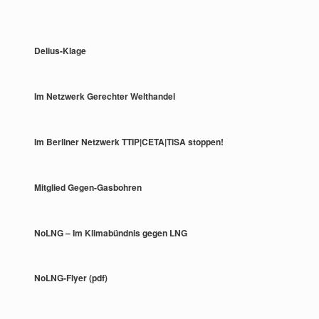
Delius-Klage
Im Netzwerk Gerechter Welthandel
Im Berliner Netzwerk TTIP|CETA|TiSA stoppen!
Mitglied Gegen-Gasbohren
NoLNG – Im Klimabündnis gegen LNG
NoLNG-Flyer (pdf)