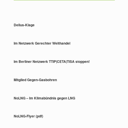
Delius-Klage
Im Netzwerk Gerechter Welthandel
Im Berliner Netzwerk TTIP|CETA|TiSA stoppen!
Mitglied Gegen-Gasbohren
NoLNG – Im Klimabündnis gegen LNG
NoLNG-Flyer (pdf)