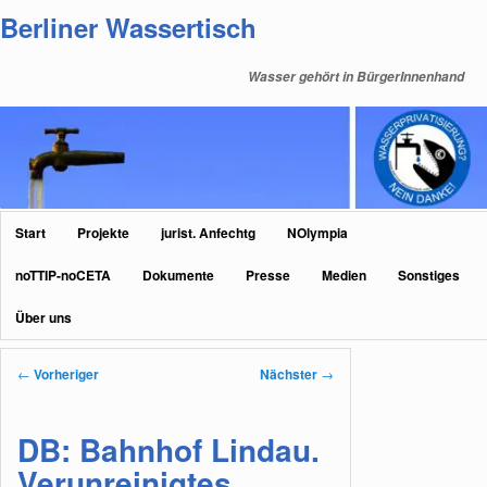
Zum
Berliner Wassertisch
primären
Inhalt
Wasser gehört in BürgerInnenhand
springen
Hauptmenü
Start
Projekte
jurist. Anfechtg
NOlympia
noTTIP-noCETA
Dokumente
Presse
Medien
Sonstiges
Über uns
Beitragsnavigation
←
Vorheriger
Nächster
→
DB: Bahnhof Lindau.
Verunreinigtes