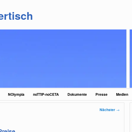
ertisch
NOlympia
noTTIP-noCETA
Dokumente
Presse
Medien
Nächster
→
Preise