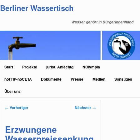
Zum
Berliner Wassertisch
primären
Inhalt
Wasser gehört in BürgerInnenhand
springen
Hauptmenü
Start
Projekte
jurist. Anfechtg
NOlympia
noTTIP-noCETA
Dokumente
Presse
Medien
Sonstiges
Über uns
Beitragsnavigation
←
Vorheriger
Nächster
→
Erzwungene
Wasserpreissenkung