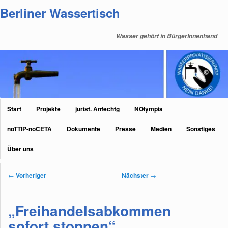
Zum
Berliner Wassertisch
primären
Inhalt
Wasser gehört in BürgerInnenhand
springen
Hauptmenü
Start
Projekte
jurist. Anfechtg
NOlympia
noTTIP-noCETA
Dokumente
Presse
Medien
Sonstiges
Über uns
Beitragsnavigation
←
Vorheriger
Nächster
→
„Freihandelsabkommen
sofort stoppen“