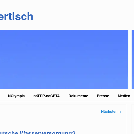
ertisch
NOlympia
noTTIP-noCETA
Dokumente
Presse
Medien
Nächster
→
deutsche Wasserversorgung?