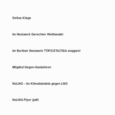
Delius-Klage
Im Netzwerk Gerechter Welthandel
Im Berliner Netzwerk TTIP|CETA|TiSA stoppen!
Mitglied Gegen-Gasbohren
NoLNG – Im Klimabündnis gegen LNG
NoLNG-Flyer (pdf)