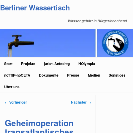
Zum
Berliner Wassertisch
primären
Inhalt
Wasser gehört in BürgerInnenhand
springen
Hauptmenü
Start
Projekte
jurist. Anfechtg
NOlympia
noTTIP-noCETA
Dokumente
Presse
Medien
Sonstiges
Über uns
Beitragsnavigation
←
Vorheriger
Nächster
→
Geheimoperation
transatlantisches