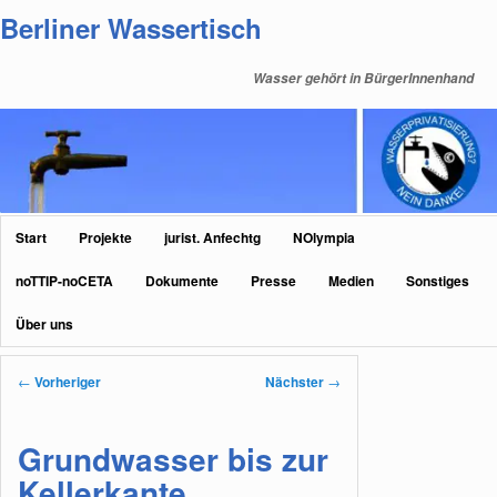
Zum
Berliner Wassertisch
primären
Inhalt
Wasser gehört in BürgerInnenhand
springen
Hauptmenü
Start
Projekte
jurist. Anfechtg
NOlympia
noTTIP-noCETA
Dokumente
Presse
Medien
Sonstiges
Über uns
Beitragsnavigation
←
Vorheriger
Nächster
→
Grundwasser bis zur
Kellerkante