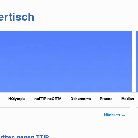
ertisch
NOlympia
noTTIP-noCETA
Dokumente
Presse
Medien
Nächster
→
riften gegen TTIP