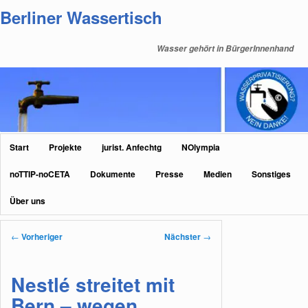
Zum
Berliner Wassertisch
primären
Inhalt
Wasser gehört in BürgerInnenhand
springen
Hauptmenü
Start
Projekte
jurist. Anfechtg
NOlympia
noTTIP-noCETA
Dokumente
Presse
Medien
Sonstiges
Über uns
Beitragsnavigation
←
Vorheriger
Nächster
→
Nestlé streitet mit
Bern – wegen