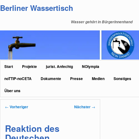
Zum
Berliner Wassertisch
primären
Inhalt
Wasser gehört in BürgerInnenhand
springen
Hauptmenü
Start
Projekte
jurist. Anfechtg
NOlympia
noTTIP-noCETA
Dokumente
Presse
Medien
Sonstiges
Über uns
Beitragsnavigation
←
Vorheriger
Nächster
→
Reaktion des
Deutschen