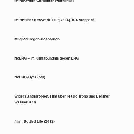
Im Netzwerk Gerechter Welthandel
Im Berliner Netzwerk TTIP|CETA|TiSA stoppen!
Mitglied Gegen-Gasbohren
NoLNG – Im Klimabündnis gegen LNG
NoLNG-Flyer (pdf)
Widerstandstropfen. Film über Teatro Trono und Berliner
Wassertisch
Film: Bottled Life (2012)