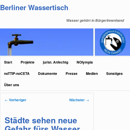
Zum
Berliner Wassertisch
primären
Inhalt
Wasser gehört in BürgerInnenhand
springen
Hauptmenü
Start
Projekte
jurist. Anfechtg
NOlympia
noTTIP-noCETA
Dokumente
Presse
Medien
Sonstiges
Über uns
Beitragsnavigation
←
Vorheriger
Nächster
→
Städte sehen neue
Gefahr fürs Wasser