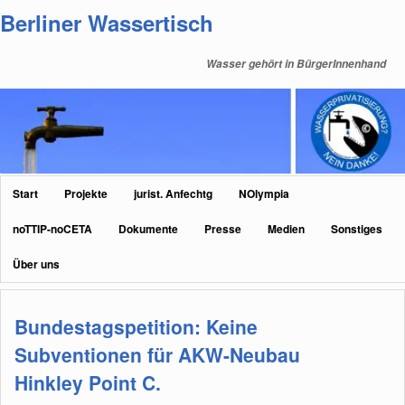
Zum
Zum
Berliner Wassertisch
primären
sekundären
Inhalt
Inhalt
Wasser gehört in BürgerInnenhand
springen
springen
Hauptmenü
Start
Projekte
jurist. Anfechtg
NOlympia
noTTIP-noCETA
Dokumente
Presse
Medien
Sonstiges
Über uns
Bundestagspetition: Keine
Subventionen für AKW-Neubau
Hinkley Point C.