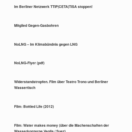
Im Berliner Netzwerk TTIP|CETA|TiSA stoppen!
Mitglied Gegen-Gasbohren
NoLNG – Im Klimabündnis gegen LNG
NoLNG-Flyer (pdf)
Widerstandstropfen. Film über Teatro Trono und Berliner
Wassertisch
Film: Bottled Life (2012)
Film: Water makes money (über die Machenschaften der
Wasserkonzerne Veolia / Suez)