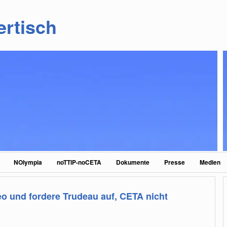
ertisch
NOlympia
noTTIP-noCETA
Dokumente
Presse
Medien
eo und fordere Trudeau auf, CETA nicht