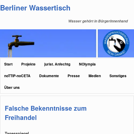
Zum
Zum
Berliner Wassertisch
primären
sekundären
Inhalt
Inhalt
Wasser gehört in BürgerInnenhand
springen
springen
Hauptmenü
Start
Projekte
jurist. Anfechtg
NOlympia
noTTIP-noCETA
Dokumente
Presse
Medien
Sonstiges
Über uns
Falsche Bekenntnisse zum
Freihandel
Tagesspiegel