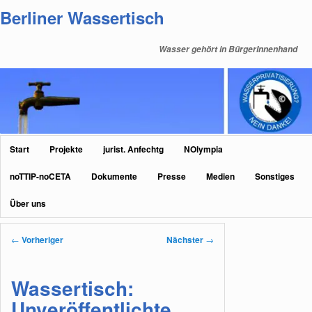
Zum
Berliner Wassertisch
primären
Inhalt
Wasser gehört in BürgerInnenhand
springen
Hauptmenü
Start
Projekte
jurist. Anfechtg
NOlympia
noTTIP-noCETA
Dokumente
Presse
Medien
Sonstiges
Über uns
Beitragsnavigation
←
Vorheriger
Nächster
→
Wassertisch:
Unveröffentlichte