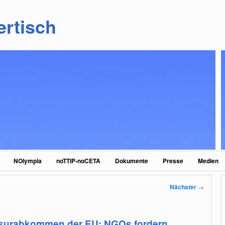
ertisch
NOlympia
noTTIP-noCETA
Dokumente
Presse
Medien
Nächster
→
osurabkommen der EU: NGOs fordern