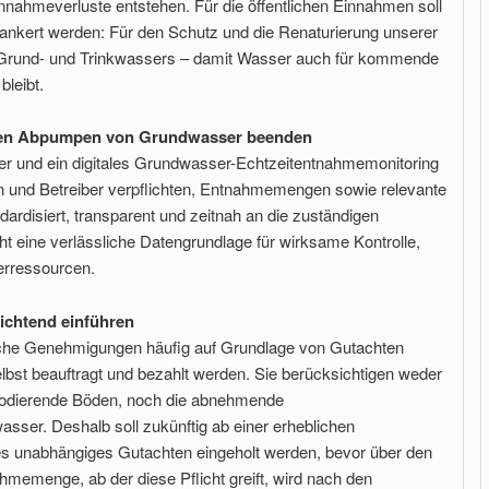
nahmeverluste entstehen. Für die öffentlichen Einnahmen soll
ankert werden: Für den Schutz und die Renaturierung unserer
Grund- und Trinkwassers – damit Wasser auch für kommende
bleibt.
ellen Abpumpen von Grundwasser beenden
er und ein digitales Grundwasser-Echtzeitentnahmemonitoring
 und Betreiber verpflichten, Entnahmemengen sowie relevante
rdisiert, transparent und zeitnah an die zuständigen
ht eine verlässliche Datengrundlage für wirksame Kontrolle,
erressourcen.
ichtend einführen
che Genehmigungen häufig auf Grundlage von Gutachten
 selbst beauftragt und bezahlt werden. Sie berücksichtigen weder
erodierende Böden, noch die abnehmende
sser. Deshalb soll zukünftig ab einer erheblichen
s unabhängiges Gutachten eingeholt werden, bevor über den
hmemenge, ab der diese Pflicht greift, wird nach den