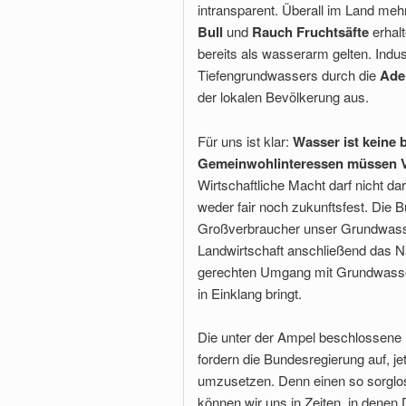
intransparent. Überall im Land meh
Bull
und
Rauch Fruchtsäfte
erhal
bereits als wasserarm gelten. Indu
Tiefengrundwassers durch die
Ade
der lokalen Bevölkerung aus.
Für uns ist klar:
Wasser ist keine
Gemeinwohlinteressen müssen Vor
Wirtschaftliche Macht darf nicht da
weder fair noch zukunftsfest. Die B
Großverbraucher unser Grundwasse
Landwirtschaft anschließend das N
gerechten Umgang mit Grundwasser,
in Einklang bringt.
Die unter der Ampel beschlossene 
fordern die Bundesregierung auf, j
umzusetzen. Denn einen so sorglo
können wir uns in Zeiten, in denen 