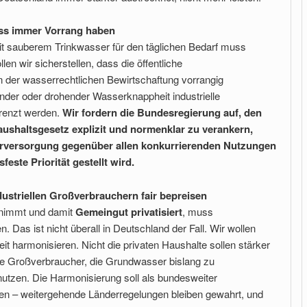
ss immer Vorrang haben
t sauberem Trinkwasser für den täglichen Bedarf muss
len wir sicherstellen, dass die öffentliche
der wasserrechtlichen Bewirtschaftung vorrangig
ender oder drohender Wasserknappheit industrielle
renzt werden.
Wir fordern die Bundesregierung auf, den
shaltsgesetz explizit und normenklar zu verankern,
serversorgung gegenüber allen konkurrierenden Nutzungen
este Priorität gestellt wird.
ustriellen Großverbrauchern fair bepreisen
nimmt und damit
Gemeingut privatisiert
, muss
n. Das ist nicht überall in Deutschland der Fall. Wir wollen
 harmonisieren. Nicht die privaten Haushalte sollen stärker
lle Großverbraucher, die Grundwasser bislang zu
nutzen. Die Harmonisierung soll als bundesweiter
en – weitergehende Länderregelungen bleiben gewahrt, und