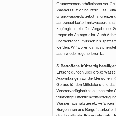
Grundwasserverhältnissen vor Ort f
Wassersituation beurteilt. Das Gut
Grundwasserdargebot, angrenzend
auf benachbarte Trinkwasserentnahm
zugänglich sein. Die Vergabe der G
tragen die Antragsteller. Auch Altbe
überschreiten, müssen bis spätest
werden. Wir wollen damit sicherste
auch wieder regenerieren kann.
5. Betroffene frühzeitig beteilige
Entscheidungen über große Wasser
Auswirkungen auf die Menschen, K
Gerade für den Mittelstand und das
Wasserverfügbarkeit ein zentraler S
frühzeitige Öffentlichkeitsbeteili
Wasserhaushaltsgesetz verankern 
Bürgerinnen und Bürger stärker ein
dies bereits ein.
Für anerkannte U