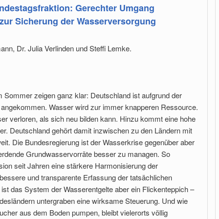
ndestagsfraktion: Gerechter Umgang
 zur Sicherung der Wasserversorgung
nn, Dr. Julia Verlinden und Steffi Lemke.
m Sommer zeigen ganz klar: Deutschland ist aufgrund der
ter angekommen. Wasser wird zur immer knapperen Ressource.
er verloren, als sich neu bilden kann. Hinzu kommt eine hohe
r. Deutschland gehört damit inzwischen zu den Ländern mit
it. Die Bundesregierung ist der Wasserkrise gegenüber aber
 werdende Grundwasservorräte besser zu managen. So
ion seit Jahren eine stärkere Harmonisierung der
essere und transparente Erfassung der tatsächlichen
st das System der Wasserentgelte aber ein Flickenteppich –
ndesländern untergraben eine wirksame Steuerung. Und wie
aucher aus dem Boden pumpen, bleibt vielerorts völlig