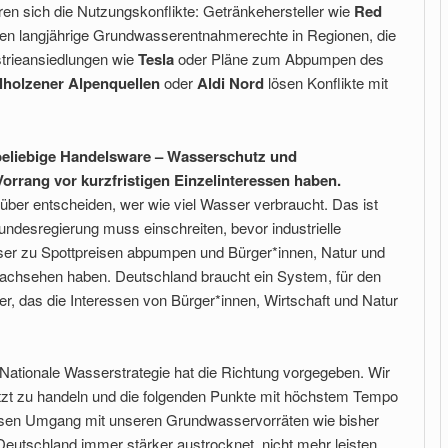
ren sich die Nutzungskonflikte: Getränkehersteller wie
Red
ten langjährige Grundwasserentnahmerechte in Regionen, die
strieansiedlungen wie
Tesla
oder Pläne zum Abpumpen des
lholzener Alpenquellen
oder
Aldi Nord
lösen Konflikte mit
 beliebige Handelsware – Wasserschutz und
rang vor kurzfristigen Einzelinteressen haben.
rüber entscheiden, wer wie viel Wasser verbraucht. Das ist
undesregierung muss einschreiten, bevor industrielle
r zu Spottpreisen abpumpen und Bürger*innen, Natur und
achsehen haben. Deutschland braucht ein System, für den
 das die Interessen von Bürger*innen, Wirtschaft und Natur
Nationale Wasserstrategie hat die Richtung vorgegeben. Wir
etzt zu handeln und die folgenden Punkte mit höchstem Tempo
sen Umgang mit unseren Grundwasservorräten wie bisher
Deutschland immer stärker austrocknet, nicht mehr leisten.