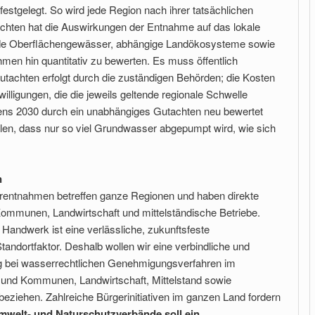
estgelegt. So wird jede Region nach ihrer tatsächlichen
achten hat die Auswirkungen der Entnahme auf das lokale
e Oberflächengewässer, abhängige Landökosysteme sowie
en hin quantitativ zu bewerten. Es muss öffentlich
utachten erfolgt durch die zuständigen Behörden; die Kosten
willigungen, die die jeweils geltende regionale Schwelle
ens 2030 durch ein unabhängiges Gutachten neu bewertet
llen, dass nur so viel Grundwasser abgepumpt wird, wie sich
n
entnahmen betreffen ganze Regionen und haben direkte
ommunen, Landwirtschaft und mittelständische Betriebe.
 Handwerk ist eine verlässliche, zukunftsfeste
tandortfaktor. Deshalb wollen wir eine verbindliche und
gung bei wasserrechtlichen Genehmigungsverfahren im
und Kommunen, Landwirtschaft, Mittelstand sowie
beziehen. Zahlreiche Bürgerinitiativen im ganzen Land fordern
mwelt- und Naturschutzverbände soll ein