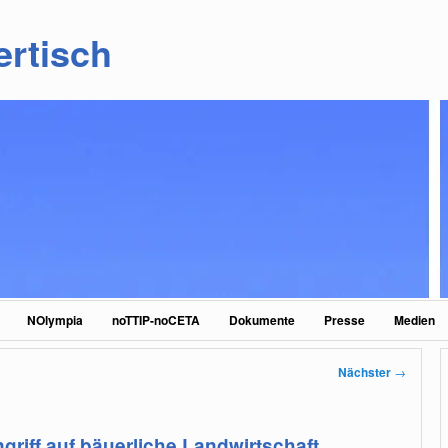
ertisch
NOlympia
noTTIP-noCETA
Dokumente
Presse
Medien
Nächster
→
riff auf bäuerliche Landwirtschaft