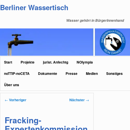
Zum
Berliner Wassertisch
primären
Inhalt
Wasser gehört in BürgerInnenhand
springen
Hauptmenü
Start
Projekte
jurist. Anfechtg
NOlympia
noTTIP-noCETA
Dokumente
Presse
Medien
Sonstiges
Über uns
Beitragsnavigation
←
Vorheriger
Nächster
→
Fracking-
Expertenkommission.