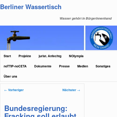
Zum
Berliner Wassertisch
primären
Inhalt
Wasser gehört in BürgerInnenhand
springen
Hauptmenü
Start
Projekte
jurist. Anfechtg
NOlympia
noTTIP-noCETA
Dokumente
Presse
Medien
Sonstiges
Über uns
Beitragsnavigation
←
Vorheriger
Nächster
→
Bundesregierung:
Fracking soll erlaubt