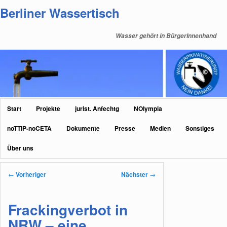
Zum
Berliner Wassertisch
primären
Inhalt
Wasser gehört in BürgerInnenhand
springen
Hauptmenü
Start
Projekte
jurist. Anfechtg
NOlympia
noTTIP-noCETA
Dokumente
Presse
Medien
Sonstiges
Über uns
Beitragsnavigation
←
Vorheriger
Nächster
→
Frackingverbot in
NRW – eine