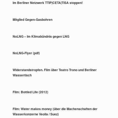
Im Berliner Netzwerk TTIP|CETA|TiSA stoppen!
Mitglied Gegen-Gasbohren
NoLNG – Im Klimabündnis gegen LNG
NoLNG-Flyer (pdf)
Widerstandstropfen. Film über Teatro Trono und Berliner
Wassertisch
Film: Bottled Life (2012)
Film: Water makes money (über die Machenschaften der
Wasserkonzerne Veolia / Suez)