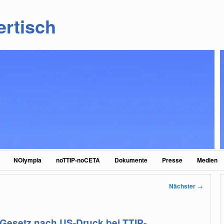
ertisch
NOlympia
noTTIP-noCETA
Dokumente
Presse
Medien
Nächster
→
-Gesetz nach US-Druck bei TTIP-