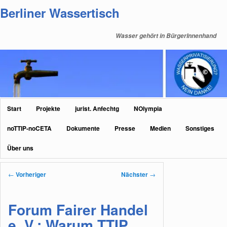
Zum
Berliner Wassertisch
primären
Inhalt
Wasser gehört in BürgerInnenhand
springen
Hauptmenü
Start
Projekte
jurist. Anfechtg
NOlympia
noTTIP-noCETA
Dokumente
Presse
Medien
Sonstiges
Über uns
Beitragsnavigation
←
Vorheriger
Nächster
→
Forum Fairer Handel
e. V.: Warum TTIP