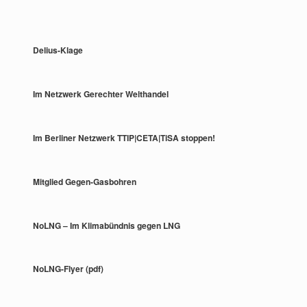
Delius-Klage
Im Netzwerk Gerechter Welthandel
Im Berliner Netzwerk TTIP|CETA|TiSA stoppen!
Mitglied Gegen-Gasbohren
NoLNG – Im Klimabündnis gegen LNG
NoLNG-Flyer (pdf)