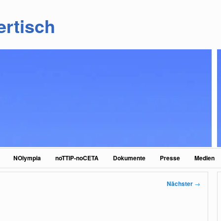
ertisch
NOlympia
noTTIP-noCETA
Dokumente
Presse
Medien
Nächster
→