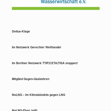
Delius-Klage
Im Netzwerk Gerechter Welthandel
Im Berliner Netzwerk TTIP|CETA|TiSA stoppen!
Mitglied Gegen-Gasbohren
NoLNG – Im Klimabündnis gegen LNG
NoLNG-Flyer (pdf)