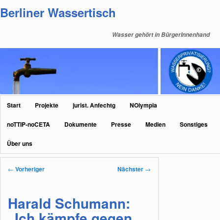
Zum
Berliner Wassertisch
primären
Inhalt
Wasser gehört in BürgerInnenhand
springen
Hauptmenü
Start
Projekte
jurist. Anfechtg
NOlympia
noTTIP-noCETA
Dokumente
Presse
Medien
Sonstiges
Über uns
Beitragsnavigation
←
Vorheriger
Nächster
→
Harald Schumann:
„Ich kämpfe gegen