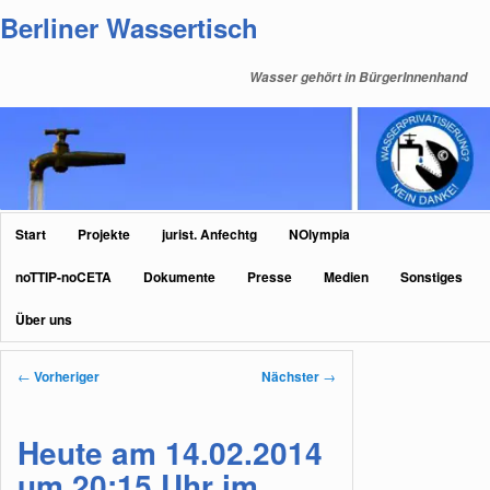
Zum
Berliner Wassertisch
primären
Inhalt
Wasser gehört in BürgerInnenhand
springen
Hauptmenü
Start
Projekte
jurist. Anfechtg
NOlympia
noTTIP-noCETA
Dokumente
Presse
Medien
Sonstiges
Über uns
Beitragsnavigation
←
Vorheriger
Nächster
→
Heute am 14.02.2014
um 20:15 Uhr im