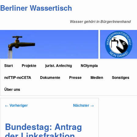
Zum
Berliner Wassertisch
primären
Inhalt
Wasser gehört in BürgerInnenhand
springen
Hauptmenü
Start
Projekte
jurist. Anfechtg
NOlympia
noTTIP-noCETA
Dokumente
Presse
Medien
Sonstiges
Über uns
Beitragsnavigation
←
Vorheriger
Nächster
→
Bundestag: Antrag
der Linksfraktion