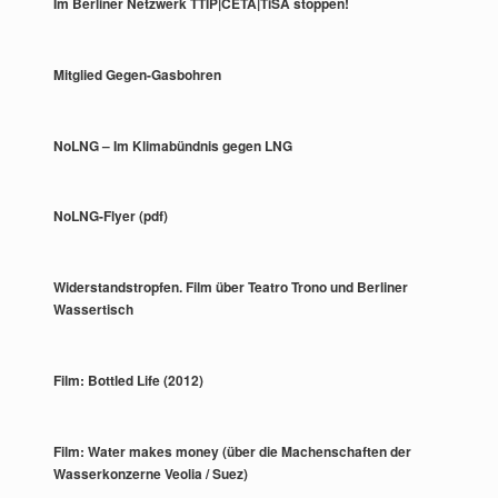
Im Berliner Netzwerk TTIP|CETA|TiSA stoppen!
Mitglied Gegen-Gasbohren
NoLNG – Im Klimabündnis gegen LNG
NoLNG-Flyer (pdf)
Widerstandstropfen. Film über Teatro Trono und Berliner
Wassertisch
Film: Bottled Life (2012)
Film: Water makes money (über die Machenschaften der
Wasserkonzerne Veolia / Suez)