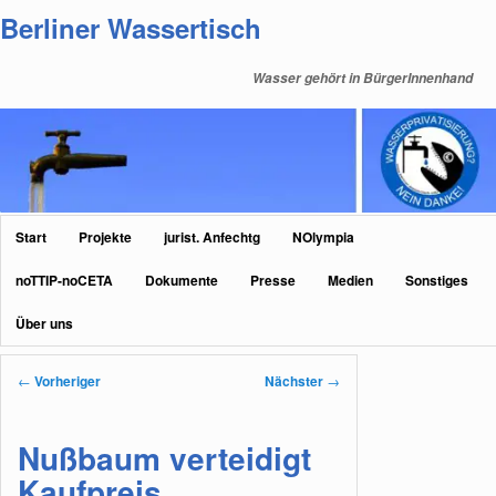
Zum
Berliner Wassertisch
primären
Inhalt
Wasser gehört in BürgerInnenhand
springen
Hauptmenü
Start
Projekte
jurist. Anfechtg
NOlympia
noTTIP-noCETA
Dokumente
Presse
Medien
Sonstiges
Über uns
Beitragsnavigation
←
Vorheriger
Nächster
→
Nußbaum verteidigt
Kaufpreis