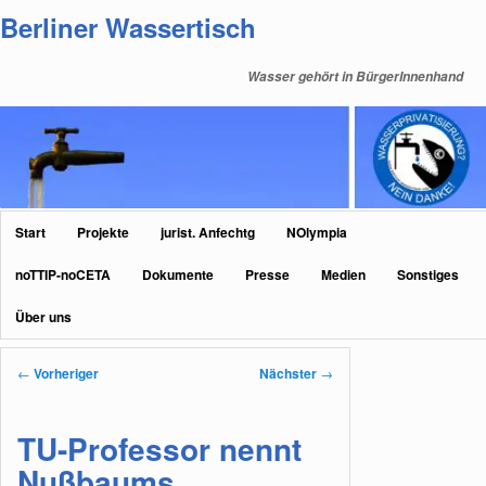
Zum
Berliner Wassertisch
primären
Inhalt
Wasser gehört in BürgerInnenhand
springen
Hauptmenü
Start
Projekte
jurist. Anfechtg
NOlympia
noTTIP-noCETA
Dokumente
Presse
Medien
Sonstiges
Über uns
Beitragsnavigation
←
Vorheriger
Nächster
→
TU-Professor nennt
Nußbaums