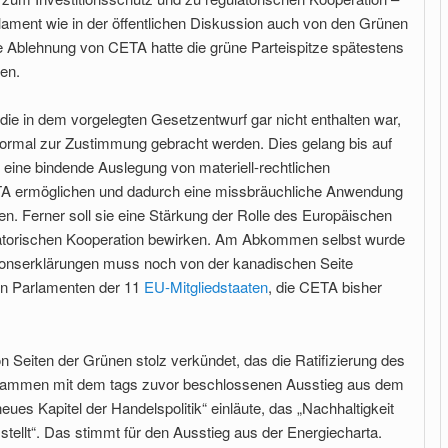
rlament wie in der öffentlichen Diskussion auch von den Grünen
e Ablehnung von CETA hatte die grüne Parteispitze spätestens
en.
, die in dem vorgelegten Gesetzentwurf gar nicht enthalten war,
formal zur Zustimmung gebracht werden. Dies gelang bis auf
 eine bindende Auslegung von materiell-rechtlichen
ETA ermöglichen und dadurch eine missbräuchliche Anwendung
. Ferner soll sie eine Stärkung der Rolle des Europäischen
atorischen Kooperation bewirken. Am Abkommen selbst wurde
ationserklärungen muss noch von der kanadischen Seite
en Parlamenten der 11
EU-Mitgliedstaaten
, die CETA bisher
 Seiten der Grünen stolz verkündet, das die Ratifizierung des
mmen mit dem tags zuvor beschlossenen Ausstieg aus dem
eues Kapitel der Handelspolitik“ einläute, das „Nachhaltigkeit
stellt“. Das stimmt für den Ausstieg aus der Energiecharta.