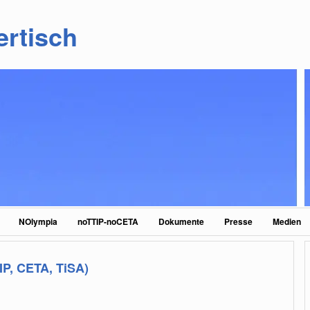
ertisch
NOlympia
noTTIP-noCETA
Dokumente
Presse
Medien
P, CETA, TiSA)