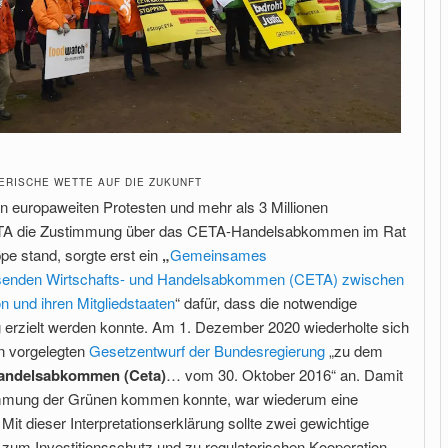
ERISCHE WETTE AUF DIE ZUKUNFT
 europaweiten Protesten und mehr als 3 Millionen
ETA die Zustimmung über das CETA-Handelsabkommen im Rat
pe stand, sorgte erst ein
„
Gemeinsames
senden Wirtschafts- und Handelsabkommen (CETA) zwischen
 und ihren Mitgliedstaaten
“ dafür, dass die notwendige
 erzielt werden konnte. Am 1. Dezember 2020 wiederholte sich
n vorgelegten
Gesetzentwurf der Bundesregierung
„zu dem
Handelsabkommen (Ceta)
… vom 30. Oktober 2016“ an. Damit
immung der Grünen kommen konnte, war wiederum eine
Mit dieser Interpretationserklärung sollte zwei gewichtige
m Investitionsschutz und zu regulatorischen Kooperation –