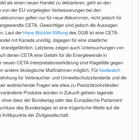
ld als einen neuen Handel zu deklarieren, geht an den
ch von der EU vorgelegten Verbesserungen bei den
lsabkommen gelten nur für neue Abkommen, nicht jedoch für
 angewandte CETA. Gewichtiger sind jedoch die Aussagen
en. Laut der
Hans-Böckler-Stiftung
des DGB ist eine CETA-
Handel mit Kanada unnötig, dagegen für eine staatliche
k brandgefährlich. Letzteres zeigen auch Untersuchungen von
ach denen CETA eine Gefahr für die Energiewende in
er neuen CETA-Interpretationserklärung sind Klagefälle gegen
n andere ökologische Maßnahmen möglich. Für
foodwatch
 Bedrohung für Verbraucher- und Umweltschutzstandards und die
über weitreichende Fragen wie etwa zu Pestizidrückständen
h veränderte Produkte würden in Zukunft geheim tagende
 ohne dass der Bundestag oder das Europäische Parlament
schluss des Bundestages ist eine trügerische Wette auf die
Kritikpunkte der Zivilgesellschaft.