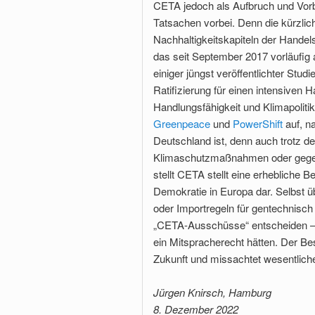
CETA jedoch als Aufbruch und Vorbi
Tatsachen vorbei. Denn die kürzli
Nachhaltigkeitskapiteln der Hande
das seit September 2017 vorläufig
einiger jüngst veröffentlichter Studi
Ratifizierung für einen intensiven 
Handlungsfähigkeit und Klimapoliti
Greenpeace
und
PowerShift
auf, n
Deutschland ist, denn auch trotz d
Klimaschutzmaßnahmen oder gege
stellt CETA stellt eine erhebliche
Demokratie in Europa dar. Selbst 
oder Importregeln für gentechnisc
„CETA-Ausschüsse“ entscheiden –
ein Mitspracherecht hätten. Der Be
Zukunft und missachtet wesentliche 
Jürgen Knirsch, Hamburg
8. Dezember 2022