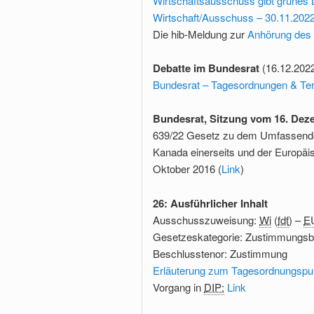
Wirtschaftsausschuss gibt grünes Li
Wirtschaft/Ausschuss – 30.11.2022
Die hib-Meldung zur
Anhörung des 
Debatte im Bundesrat
(16.12.202
Bundesrat – Tagesordnungen & Ter
Bundesrat, Sitzung vom 16. Dez
639/22 Gesetz zu dem Umfassend
Kanada einerseits und der Europäis
Oktober 2016 (
Link
)
26: Ausführlicher Inhalt
Ausschusszuweisung:
Wi
(
fdf
) –
E
Gesetzeskategorie: Zustimmungsb
Beschlusstenor: Zustimmung
Erläuterung zum Tagesordnungspu
Vorgang in
DIP:
Link