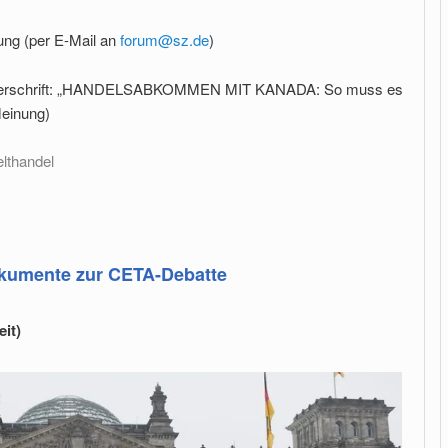
ung (per E-Mail an
forum@sz.de
)
ie Überschrift: „HANDELSABKOMMEN MIT KANADA: So muss es
Meinung)
lthandel
okumente zur CETA-Debatte
it)