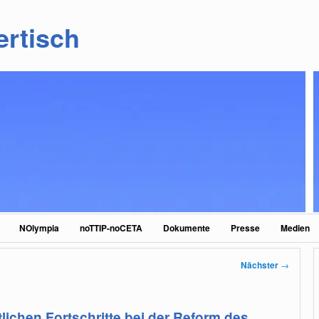
ertisch
NOlympia
noTTIP-noCETA
Dokumente
Presse
Medien
Nächster
→
lichen Fortschritte bei der Reform des