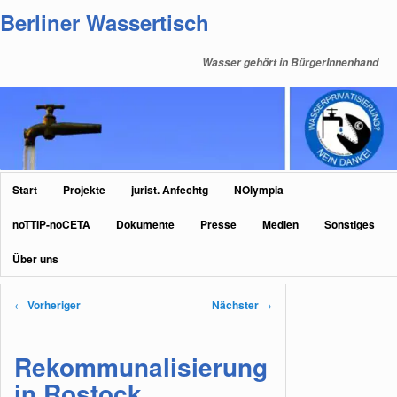
Zum
Berliner Wassertisch
primären
Inhalt
Wasser gehört in BürgerInnenhand
springen
Hauptmenü
Start
Projekte
jurist. Anfechtg
NOlympia
noTTIP-noCETA
Dokumente
Presse
Medien
Sonstiges
Über uns
Beitragsnavigation
←
Vorheriger
Nächster
→
Rekommunalisierung
in Rostock