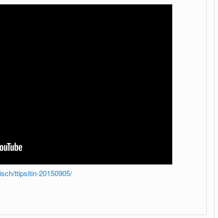
isch/ttipsitin-20150905/