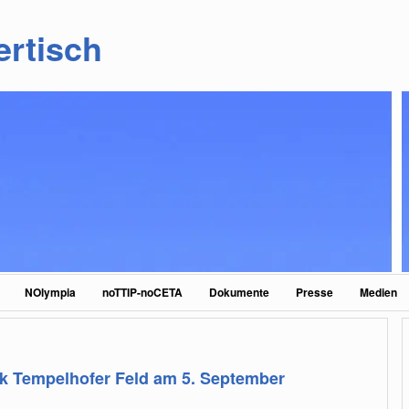
ertisch
NOlympia
noTTIP-noCETA
Dokumente
Presse
Medien
k Tempelhofer Feld am 5. September