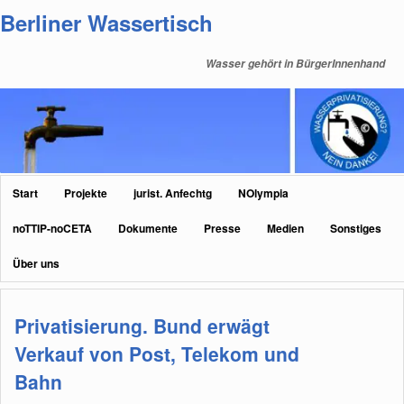
Zum
Zum
Berliner Wassertisch
primären
sekundären
Inhalt
Inhalt
Wasser gehört in BürgerInnenhand
springen
springen
Hauptmenü
Start
Projekte
jurist. Anfechtg
NOlympia
noTTIP-noCETA
Dokumente
Presse
Medien
Sonstiges
Über uns
Privatisierung. Bund erwägt
Verkauf von Post, Telekom und
Bahn