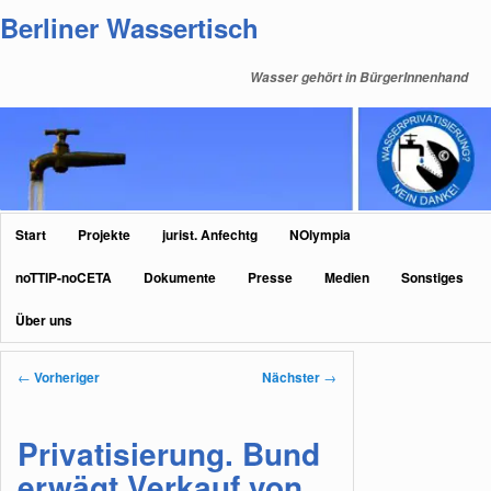
Zum
Berliner Wassertisch
primären
Inhalt
Wasser gehört in BürgerInnenhand
springen
Hauptmenü
Start
Projekte
jurist. Anfechtg
NOlympia
noTTIP-noCETA
Dokumente
Presse
Medien
Sonstiges
Über uns
Beitragsnavigation
←
Vorheriger
Nächster
→
Privatisierung. Bund
erwägt Verkauf von