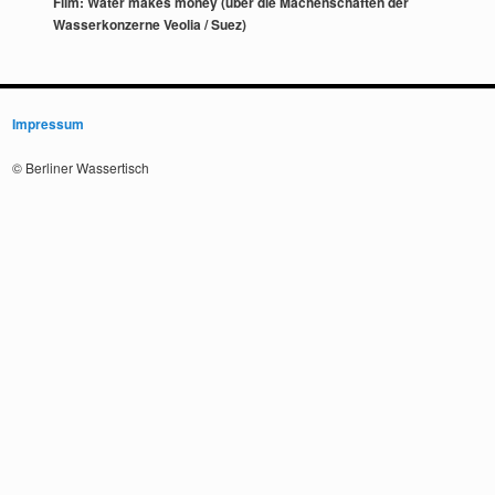
Film: Water makes money (über die Machenschaften der
Wasserkonzerne Veolia / Suez)
Impressum
© Berliner Wassertisch