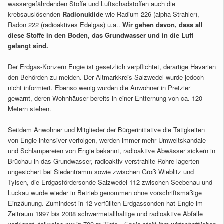
wassergefährdenden Stoffe und Luftschadstoffen auch die
krebsauslösenden
Radionuklide
wie Radium 226 (alpha-Strahler),
Radon 222 (radioaktives Edelgas) u.a..
Wir gehen davon, dass all
diese Stoffe in den Boden, das Grundwasser und in die Luft
gelangt sind.
Der Erdgas-Konzern Engie ist gesetzlich verpflichtet, derartige Havarien
den Behörden zu melden. Der Altmarkkreis Salzwedel wurde jedoch
nicht informiert. Ebenso wenig wurden die Anwohner in Pretzier
gewarnt, deren Wohnhäuser bereits in einer Entfernung von ca. 120
Metern stehen.
Seitdem Anwohner und Mitglieder der Bürgerinitiative die Tätigkeiten
von Engie intensiver verfolgen, werden immer mehr Umweltskandale
und Schlampereien von Engie bekannt, radioaktive Abwässer sickern in
Brüchau in das Grundwasser, radioaktiv verstrahlte Rohre lagerten
ungesichert bei Siedentramm sowie zwischen Groß Wieblitz und
Tylsen, die Erdgasfördersonde Salzwedel 112 zwischen Seebenau und
Luckau wurde wieder in Betrieb genommen ohne vorschriftsmäßige
Einzäunung. Zumindest in 12 verfüllten Erdgassonden hat Engie im
Zeitraum 1997 bis 2008 schwermetallhaltige und radioaktive Abfälle