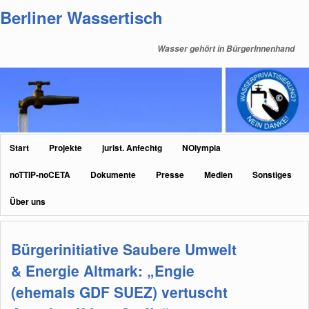
Zum
Zum
Berliner Wassertisch
primären
sekundären
Inhalt
Inhalt
Wasser gehört in BürgerInnenhand
springen
springen
Hauptmenü
Start
Projekte
jurist. Anfechtg
NOlympia
noTTIP-noCETA
Dokumente
Presse
Medien
Sonstiges
Über uns
Bürgerinitiative Saubere Umwelt
& Energie Altmark: „Engie
(ehemals GDF SUEZ) vertuscht