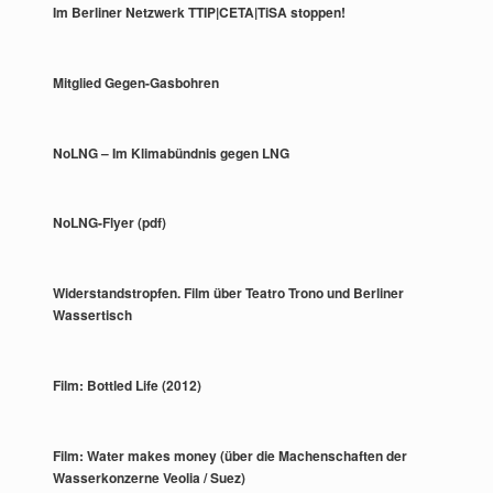
Im Berliner Netzwerk TTIP|CETA|TiSA stoppen!
Mitglied Gegen-Gasbohren
NoLNG – Im Klimabündnis gegen LNG
NoLNG-Flyer (pdf)
Widerstandstropfen. Film über Teatro Trono und Berliner
Wassertisch
Film: Bottled Life (2012)
Film: Water makes money (über die Machenschaften der
Wasserkonzerne Veolia / Suez)