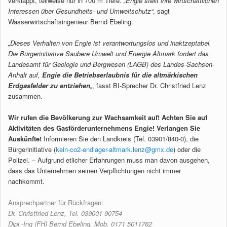
verklappt, teilweise nur in 700 m Tiefe.
„Engie stellt ihre wirtschaftlichen
Interessen über Gesundheits- und Umweltschutz“
, sagt
Wasserwirtschaftsingenieur Bernd Ebeling.
„Dieses Verhalten von Engie ist verantwortungslos und inaktzeptabel.
Die Bürgerinitiative Saubere Umwelt und Energie Altmark fordert das
Landesamt für Geologie und Bergwesen (LAGB) des Landes-Sachsen-
Anhalt auf,
Engie die Betriebserlaubnis für die altmärkischen
Erdgasfelder zu entziehen
„
, fasst BI-Sprecher Dr. Christfried Lenz
zusammen.
Wir rufen die Bevölkerung zur Wachsamkeit auf! Achten Sie auf
Aktivitäten des Gasförderunternehmens Engie! Verlangen Sie
Auskünfte!
Informieren Sie den Landkreis (Tel. 03901/840-0), die
Bürgerinitiative (
kein-co2-endlager-altmark.lenz@gmx.de
) oder die
Polizei. – Aufgrund etlicher Erfahrungen muss man davon ausgehen,
dass das Unternehmen seinen Verpflichtungen nicht immer
nachkommt.
Ansprechpartner für Rückfragen:
Dr. Christfried Lenz, Tel. 039001 90754
Dipl.-Ing (FH) Bernd Ebeling, Mob. 0171 5011762