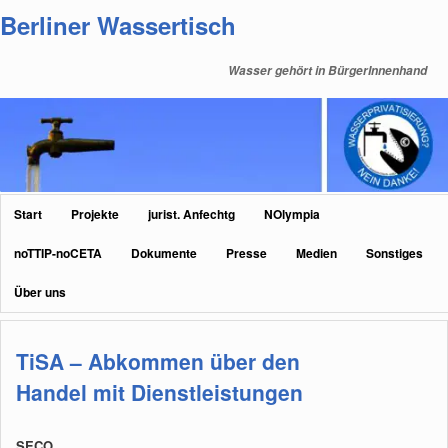
Zum
Zum
Berliner Wassertisch
primären
sekundären
Inhalt
Inhalt
Wasser gehört in BürgerInnenhand
springen
springen
Hauptmenü
Start
Projekte
jurist. Anfechtg
NOlympia
noTTIP-noCETA
Dokumente
Presse
Medien
Sonstiges
Über uns
TiSA – Abkommen über den
Handel mit Dienstleistungen
SECO