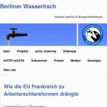
Zum
Zum
Berliner Wassertisch
primären
sekundären
Inhalt
Inhalt
Wasser gehört in BürgerInnenhand
springen
springen
Hauptmenü
Start
Projekte
jurist. Anfechtg
NOlympia
noTTIP-noCETA
Dokumente
Presse
Medien
Sonstiges
Über uns
Wie die EU Frankreich zu
Arbeitsrechtsreformen drängte
Corporate Europe Observatory