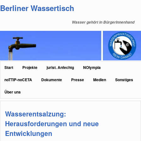
Zum
Zum
Berliner Wassertisch
primären
sekundären
Inhalt
Inhalt
Wasser gehört in BürgerInnenhand
springen
springen
Hauptmenü
Start
Projekte
jurist. Anfechtg
NOlympia
noTTIP-noCETA
Dokumente
Presse
Medien
Sonstiges
Über uns
Wasserentsalzung:
Herausforderungen und neue
Entwicklungen