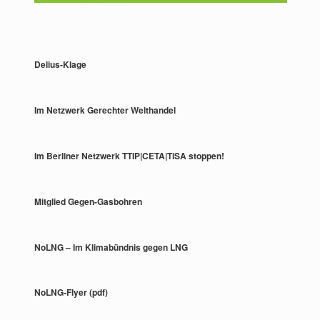
Delius-Klage
Im Netzwerk Gerechter Welthandel
Im Berliner Netzwerk TTIP|CETA|TiSA stoppen!
Mitglied Gegen-Gasbohren
NoLNG – Im Klimabündnis gegen LNG
NoLNG-Flyer (pdf)