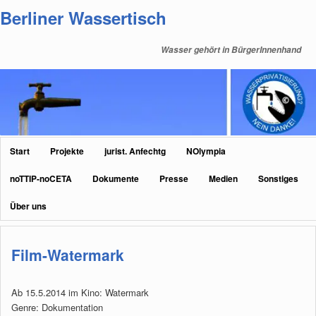
Zum
Zum
Berliner Wassertisch
primären
sekundären
Inhalt
Inhalt
Wasser gehört in BürgerInnenhand
springen
springen
Hauptmenü
Start
Projekte
jurist. Anfechtg
NOlympia
noTTIP-noCETA
Dokumente
Presse
Medien
Sonstiges
Über uns
Film-Watermark
Ab 15.5.2014 im Kino: Watermark
Genre: Dokumentation