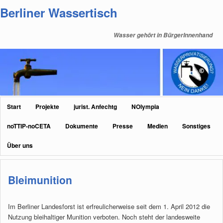
Zum
Zum
Berliner Wassertisch
primären
sekundären
Inhalt
Inhalt
Wasser gehört in BürgerInnenhand
springen
springen
Hauptmenü
Start
Projekte
jurist. Anfechtg
NOlympia
noTTIP-noCETA
Dokumente
Presse
Medien
Sonstiges
Über uns
Bleimunition
Im Berliner Landesforst ist erfreulicherweise seit dem 1. April 2012 die
Nutzung bleihaltiger Munition verboten. Noch steht der landesweite