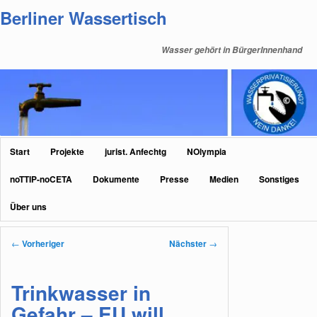
Zum
Berliner Wassertisch
primären
Inhalt
Wasser gehört in BürgerInnenhand
springen
Hauptmenü
Start
Projekte
jurist. Anfechtg
NOlympia
noTTIP-noCETA
Dokumente
Presse
Medien
Sonstiges
Über uns
Beitragsnavigation
←
Vorheriger
Nächster
→
Trinkwasser in
Gefahr – EU will