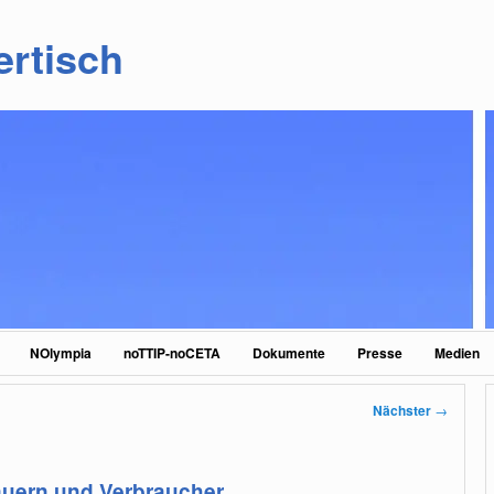
ertisch
NOlympia
noTTIP-noCETA
Dokumente
Presse
Medien
Nächster
→
auern und Verbraucher