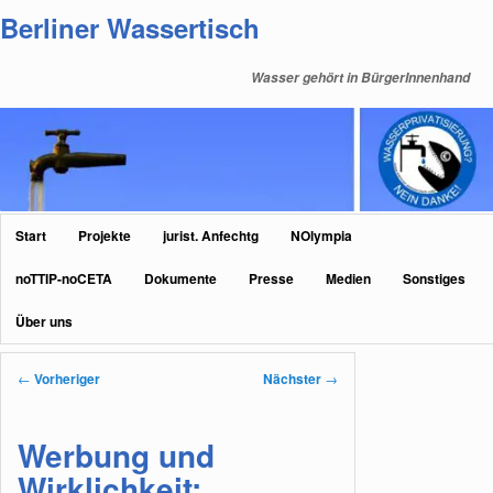
Zum
Berliner Wassertisch
primären
Inhalt
Wasser gehört in BürgerInnenhand
springen
Hauptmenü
Start
Projekte
jurist. Anfechtg
NOlympia
noTTIP-noCETA
Dokumente
Presse
Medien
Sonstiges
Über uns
Beitragsnavigation
←
Vorheriger
Nächster
→
Werbung und
Wirklichkeit: