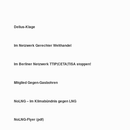
Delius-Klage
Im Netzwerk Gerechter Welthandel
Im Berliner Netzwerk TTIP|CETA|TiSA stoppen!
Mitglied Gegen-Gasbohren
NoLNG – Im Klimabündnis gegen LNG
NoLNG-Flyer (pdf)