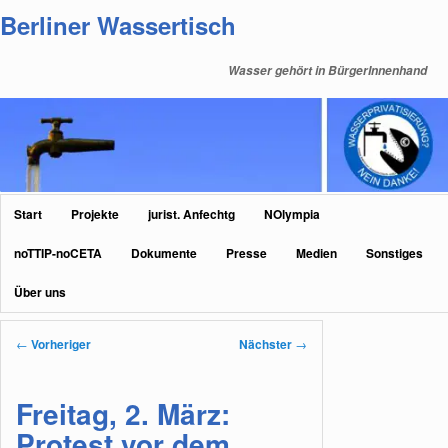
Zum
Berliner Wassertisch
primären
Inhalt
Wasser gehört in BürgerInnenhand
springen
Hauptmenü
Start
Projekte
jurist. Anfechtg
NOlympia
noTTIP-noCETA
Dokumente
Presse
Medien
Sonstiges
Über uns
Beitragsnavigation
←
Vorheriger
Nächster
→
Freitag, 2. März:
Protest vor dem