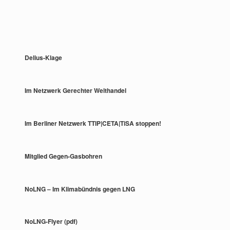
Delius-Klage
Im Netzwerk Gerechter Welthandel
Im Berliner Netzwerk TTIP|CETA|TiSA stoppen!
Mitglied Gegen-Gasbohren
NoLNG – Im Klimabündnis gegen LNG
NoLNG-Flyer (pdf)