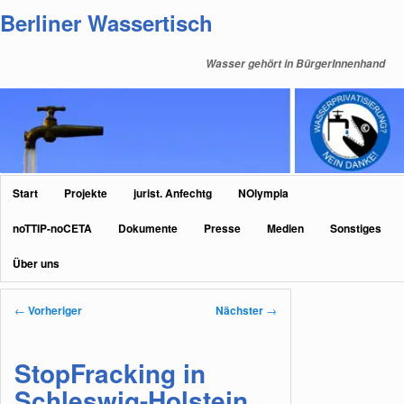
Zum
Berliner Wassertisch
primären
Inhalt
Wasser gehört in BürgerInnenhand
springen
Hauptmenü
Start
Projekte
jurist. Anfechtg
NOlympia
noTTIP-noCETA
Dokumente
Presse
Medien
Sonstiges
Über uns
Beitragsnavigation
←
Vorheriger
Nächster
→
StopFracking in
Schleswig-Holstein.