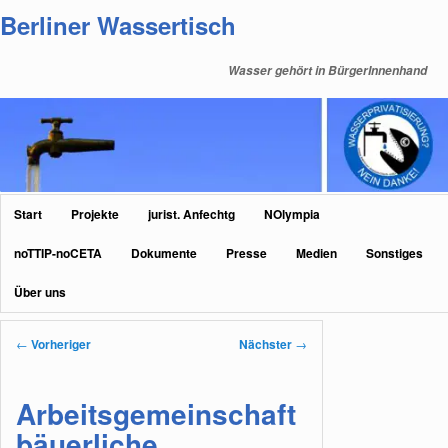
Zum
Berliner Wassertisch
primären
Inhalt
Wasser gehört in BürgerInnenhand
springen
Hauptmenü
Start
Projekte
jurist. Anfechtg
NOlympia
noTTIP-noCETA
Dokumente
Presse
Medien
Sonstiges
Über uns
Beitragsnavigation
←
Vorheriger
Nächster
→
Arbeitsgemeinschaft
bäuerliche