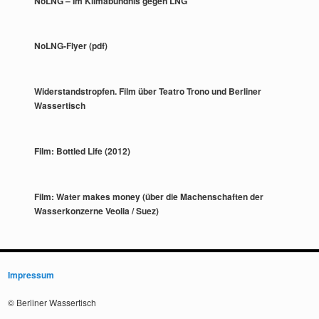
NoLNG – Im Klimabündnis gegen LNG
NoLNG-Flyer (pdf)
Widerstandstropfen. Film über Teatro Trono und Berliner
Wassertisch
Film: Bottled Life (2012)
Film: Water makes money (über die Machenschaften der
Wasserkonzerne Veolia / Suez)
Impressum
© Berliner Wassertisch