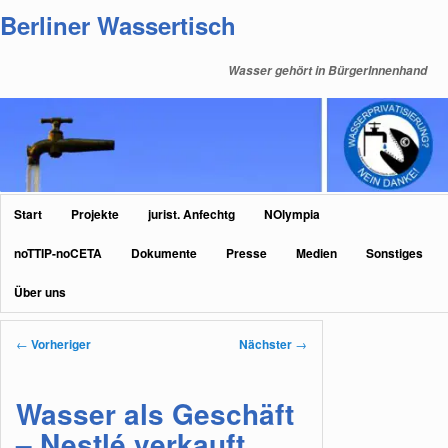
Zum
Berliner Wassertisch
primären
Inhalt
Wasser gehört in BürgerInnenhand
springen
Hauptmenü
Start
Projekte
jurist. Anfechtg
NOlympia
noTTIP-noCETA
Dokumente
Presse
Medien
Sonstiges
Über uns
Beitragsnavigation
←
Vorheriger
Nächster
→
Wasser als Geschäft
– Nestlé verkauft