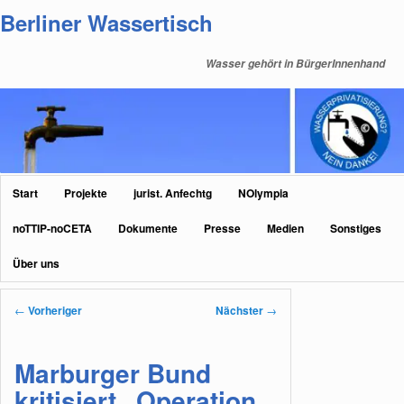
Zum
Berliner Wassertisch
primären
Inhalt
Wasser gehört in BürgerInnenhand
springen
Hauptmenü
Start
Projekte
jurist. Anfechtg
NOlympia
noTTIP-noCETA
Dokumente
Presse
Medien
Sonstiges
Über uns
Beitragsnavigation
←
Vorheriger
Nächster
→
Marburger Bund
kritisiert „Operation